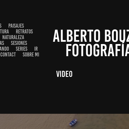
S
PAISAJES
ALBERTO BOUZ
CTURA
RETRATOS
NATURALEZA
AS
SESIONES
FOTOGRAFÍ
EANDO
SERIES
IR
CONTACT
SOBRE MI
VIDEO