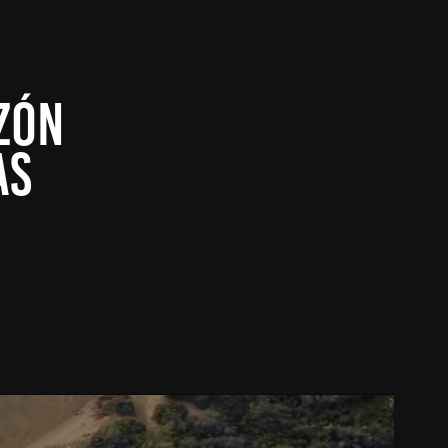
ÓN 
AS