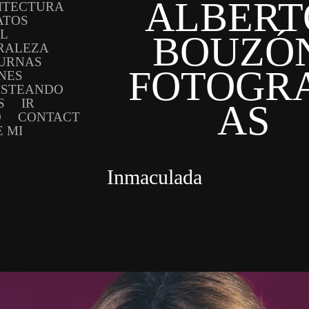
ALBERTO
ITECTURA
ATOS
AL
BOUZÓN
RALEZA
URNAS
FOTOGRA
NES
ISTEANDO
S
IR
AS
O
CONTACT
 MI
Inmaculada