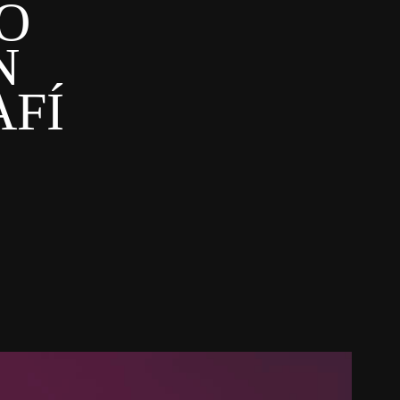
 
 
FÍ