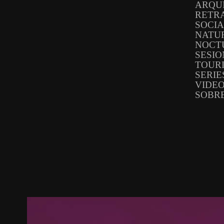
ARQU
RETR
SOCI
NATU
NOCT
SESIO
TOUR
SERIE
VIDE
SOBRE